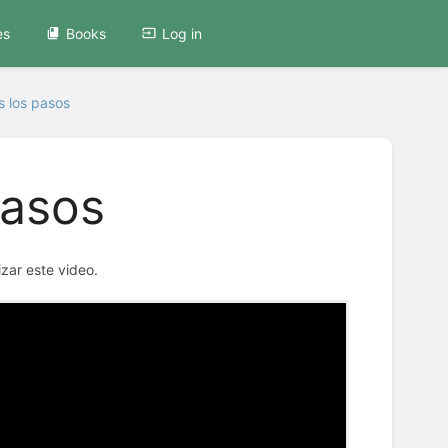
es
Books
Log in
s los pasos
pasos
zar este video.