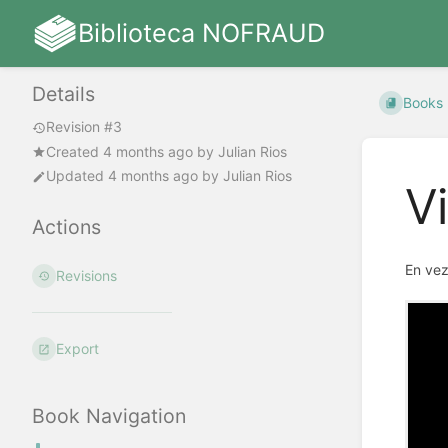
Biblioteca NOFRAUD
Details
Books
Revision #3
Created
4 months ago
by
Julian Rios
Updated
4 months ago
by
Julian Rios
V
Actions
En vez
Revisions
Export
Book Navigation