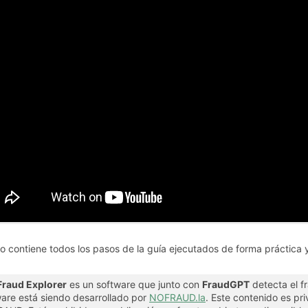
eo contiene todos los pasos de la guía ejecutados de forma práctica 
Fraud Explorer
es un software que junto con
FraudGPT
detecta el f
are está siendo desarrollado por
NOFRAUD.la
. Este contenido es pr