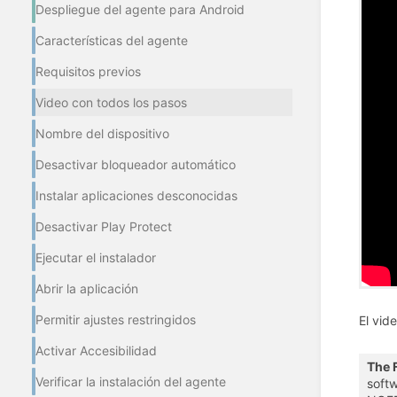
Despliegue del agente para Android
Características del agente
Requisitos previos
Video con todos los pasos
Nombre del dispositivo
Desactivar bloqueador automático
Instalar aplicaciones desconocidas
Desactivar Play Protect
Ejecutar el instalador
Abrir la aplicación
Permitir ajustes restringidos
El vid
Activar Accesibilidad
The 
Verificar la instalación del agente
softw