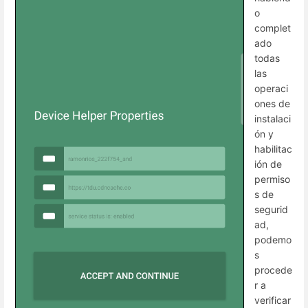
o
complet
ado
todas
las
operaci
ones de
instalaci
ón y
habilitac
ión de
permiso
s de
segurid
ad,
podemo
s
procede
r a
verificar