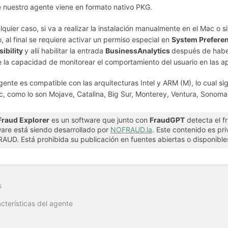
 nuestro agente viene en formato nativo PKG.
lquier caso, si va a realizar la instalación manualmente en el Mac o s
, al final se requiere activar un permiso especial en
System Preferenc
ibility
y allí habilitar la entrada
BusinessAnalytics
después de haber 
 la capacidad de monitorear el comportamiento del usuario en las ap
gente es compatible con las arquitecturas Intel y ARM (M), lo cual s
, como lo son Mojave, Catalina, Big Sur, Monterey, Ventura, Sonoma
Fraud Explorer
es un software que junto con
FraudGPT
detecta el f
are está siendo desarrollado por
NOFRAUD.la
. Este contenido es pr
UD. Está prohibida su publicación en fuentes abiertas o disponibles
s
cterísticas del agente