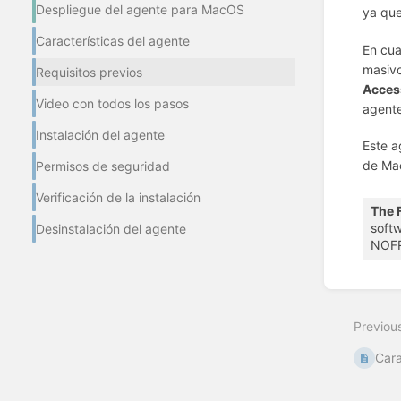
Despliegue del agente para MacOS
ya que
Características del agente
En cua
masivo
Requisitos previos
Access
Video con todos los pasos
agente
Instalación del agente
Este a
de Mac
Permisos de seguridad
Verificación de la instalación
The 
softw
Desinstalación del agente
NOFRA
Enter
section
select
Previou
mode
Cara