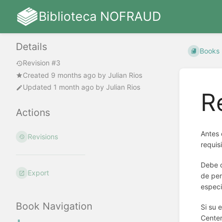
Biblioteca NOFRAUD
Details
Books
Revision #3
Created
9 months ago
by
Julian Rios
Updated
1 month ago
by
Julian Rios
R
Actions
Antes 
Revisions
requis
Debe c
Export
de per
especi
Book Navigation
Si su 
Center